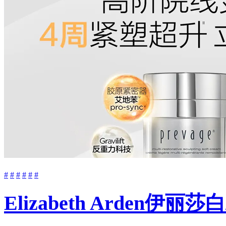
#
#
#
#
#
#
Elizabeth Arde