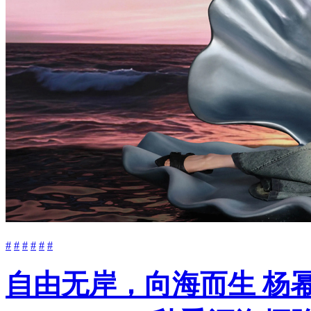
#
#
#
#
#
#
自由无岸，向海而生 杨幂与Be