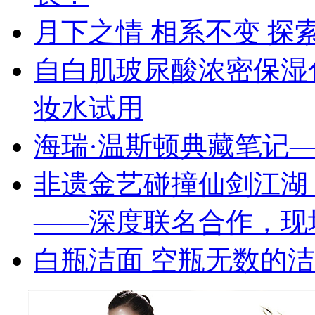
月下之情 相系不变 探索
自白肌玻尿酸浓密保湿
妆水试用
海瑞·温斯顿典藏笔记—
非遗金艺碰撞仙剑江湖 
——深度联名合作，现
白瓶洁面 空瓶无数的