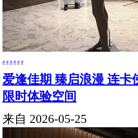
#
#
#
#
#
#
爱逢佳期 臻启浪漫 连卡佛
限时体验空间
来自
2026-05-25