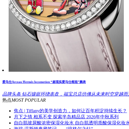
爱马仕Arceau Hermès locomotion “超现实爱马仕枢纽”腕表
品牌头条
钻石镶嵌环绕表盘，福宝总店仿佛从未来时空穿越而来
热点
MOST POPULAR
焦点 | Tiffany的美学创造力，如何让百年积淀持续生长？
月下之情 相系不变 探索半岛精品店 2026年中秋系列
自白肌玻尿酸浓密保湿化妆水 自白肌透明质酸保湿化妆
海瑞·温斯顿典藏笔记——“琼格尔之钻”