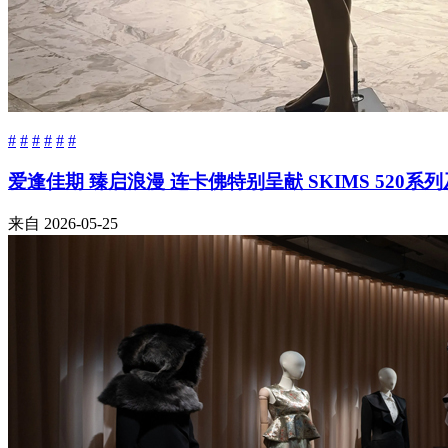
#
#
#
#
#
#
爱逢佳期 臻启浪漫 连卡佛特别呈献 SKIMS 520
来自
2026-05-25