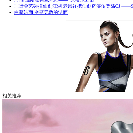
非遗金艺碰撞仙剑江湖 老凤祥携仙剑奇侠传登陆CJ —
白瓶洁面 空瓶无数的洁面
相关推荐