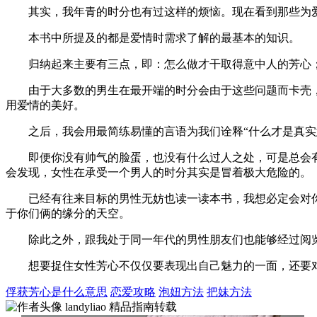
其实，我年青的时分也有过这样的烦恼。现在看到那些为爱
本书中所提及的都是爱情时需求了解的最基本的知识。
归纳起来主要有三点，即：怎么做才干取得意中人的芳心；
由于大多数的男生在最开端的时分会由于这些问题而卡壳，
用爱情的美好。
之后，我会用最简练易懂的言语为我们诠释“什么才是真实意
即便你没有帅气的脸蛋，也没有什么过人之处，可是总会有非
会发现，女性在承受一个男人的时分其实是冒着极大危险的。
已经有往来目标的男性无妨也读一读本书，我想必定会对你
于你们俩的缘分的天空。
除此之外，跟我处于同一年代的男性朋友们也能够经过阅览
想要捉住女性芳心不仅仅要表现出自己魅力的一面，还要对
俘获芳心是什么意思
恋爱攻略
泡妞方法
把妹方法
landyliao
精品指南转载