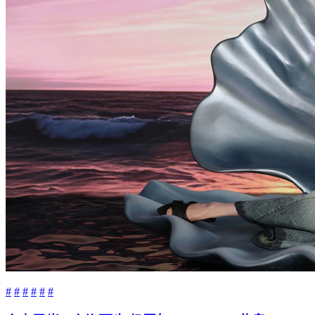
#
#
#
#
#
#