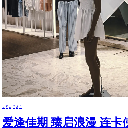
#
#
#
#
#
#
爱逢佳期 臻启浪漫 连卡佛