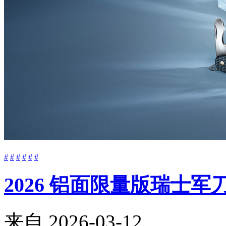
#
#
#
#
#
#
2026 铝面限量版瑞士
来自
2026-03-12