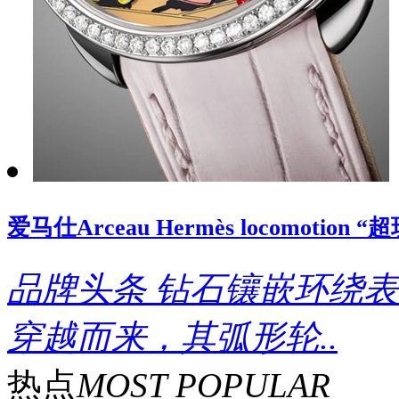
爱马仕Arceau Hermès locomoti
品牌头条
钻石镶嵌环绕表
穿越而来，其弧形轮..
热点
MOST POPULAR