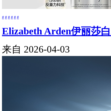
#
#
#
#
#
#
Elizabeth Arde
来自
2026-04-03