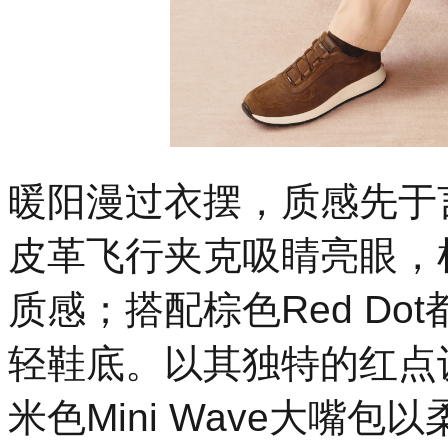
暖阳漫过衣摆，质感先于言
皮革飞行夹克吸睛亮眼，
质感；搭配棕色Red D
轻鞋底。以其独特的红点
米色Mini Wave大嘴