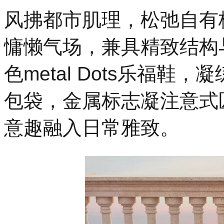
风拂都市肌理，松弛自有格
慵懒气场，兼具精致结构
色me
tal Dots乐福鞋，
包袋，金属标志凝注意式
意趣融入日常雅致。