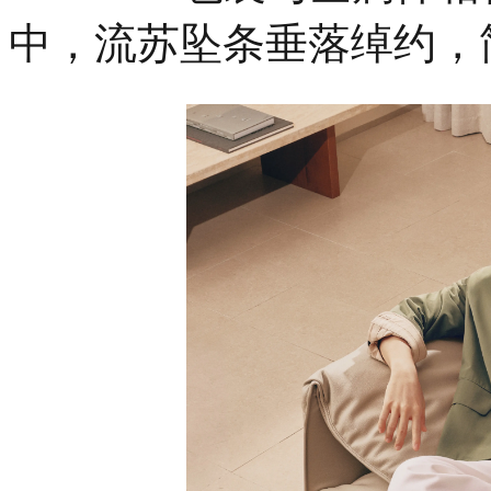
中，流苏坠条垂落绰约，