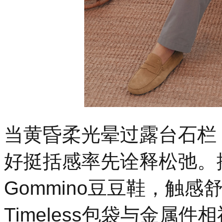
当黄昏柔光晕过露台石栏，
好挺括感率先诠释松弛。
Gommino豆豆鞋，触
Timeless包袋与金属