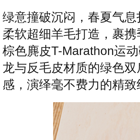
绿意撞破沉闷，春夏气息
柔软超细羊毛打造，裹携
棕色麂皮T-Maratho
龙与反毛皮材质的绿色双
感，演绎毫不费力的精致