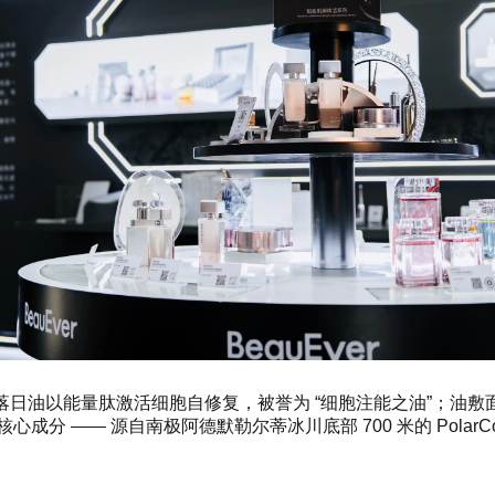
：落日油以能量肽激活细胞自修复，被誉为 “细胞注能之油”；油
心成分 —— 源自南极阿德默勒尔蒂冰川底部 700 米的 Pol