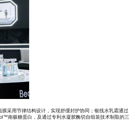
敷面膜采用节律结构设计，实现舒缓封护协同；银线水乳霜通过
arCol™南极糖蛋白，及通过专利水凝胶酶切自组装技术制取的三