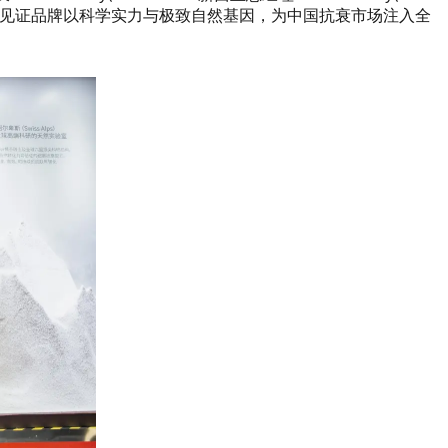
帆等重磅嘉宾亲临见证品牌以科学实力与极致自然基因，为中国抗衰市场注入全