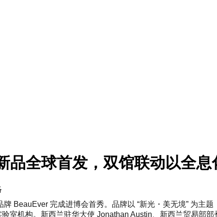
 5 大新品全球首发，双馆联动以
络
auEver 完成进博会首秀。品牌以 “新光・美无境” 为主题，联
实验室机构。新西兰驻华大使 Jo
nathan Austin、新西兰贸易部部长 