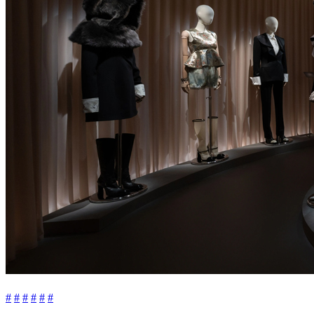
#
#
#
#
#
#