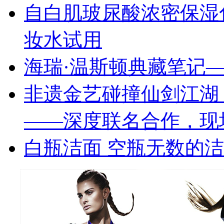
自白肌玻尿酸浓密保湿
妆水试用
海瑞·温斯顿典藏笔记—
非遗金艺碰撞仙剑江湖 
——深度联名合作，现
白瓶洁面 空瓶无数的