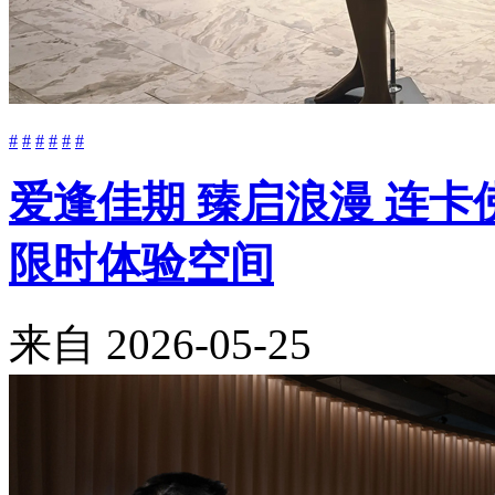
#
#
#
#
#
#
爱逢佳期 臻启浪漫 连卡佛
限时体验空间
来自
2026-05-25