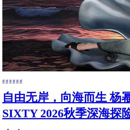
#
#
#
#
#
#
自由无岸，向海而生 杨幂与Be
SIXTY 2026秋季深海