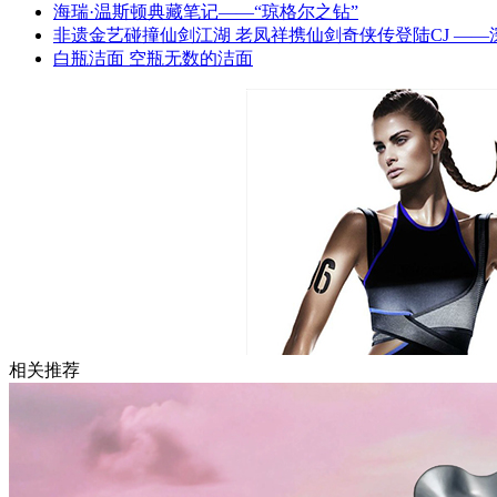
海瑞·温斯顿典藏笔记——“琼格尔之钻”
非遗金艺碰撞仙剑江湖 老凤祥携仙剑奇侠传登陆CJ —
白瓶洁面 空瓶无数的洁面
相关推荐