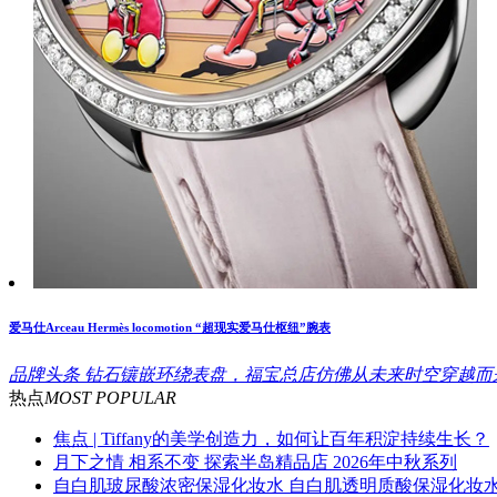
爱马仕Arceau Hermès locomotion “超现实爱马仕枢纽”腕表
品牌头条
钻石镶嵌环绕表盘，福宝总店仿佛从未来时空穿越而来
热点
MOST POPULAR
焦点 | Tiffany的美学创造力，如何让百年积淀持续生长？
月下之情 相系不变 探索半岛精品店 2026年中秋系列
自白肌玻尿酸浓密保湿化妆水 自白肌透明质酸保湿化妆