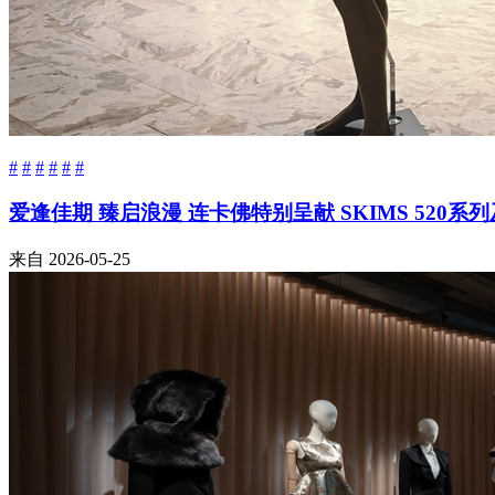
#
#
#
#
#
#
爱逢佳期 臻启浪漫 连卡佛特别呈献 SKIMS 520
来自
2026-05-25