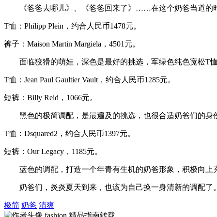
《爸爸去哪儿》、《爸爸回来了》……在这个奶爸当道的时
T恤：Philipp Plein，约合人民币1478元。
裤子：Maison Martin Margiela，4501元。
面临狡猾的萌娃，深色是最好的挑选，军绿色纯色宽松T恤
T恤：Jean Paul Gaultier Vault，约合人民币1285元。
短裤：Billy Reid，1066元。
黑色的极简调配，是最遍及的挑选，也很合适奶爸们的身份
T恤：Dsquared2，约合人民币1397元。
短裤：Our Legacy，1185元。
蓝色的调配，打造一个年青有生机的奶爸形象，积极向上充
奶爸们，炎炎夏天到来，也该为自己换一身清新的调配了。
极简
奶爸
清爽
fashion
精品指南转载