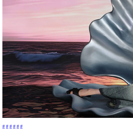
#
#
#
#
#
#