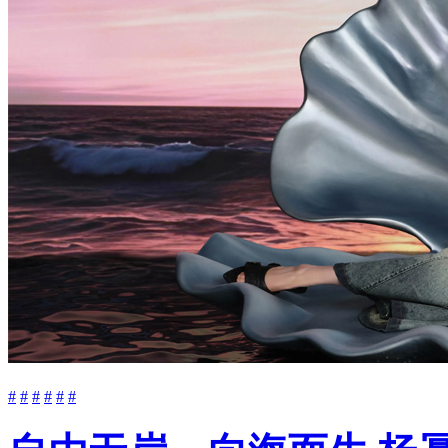
#
#
#
#
#
#