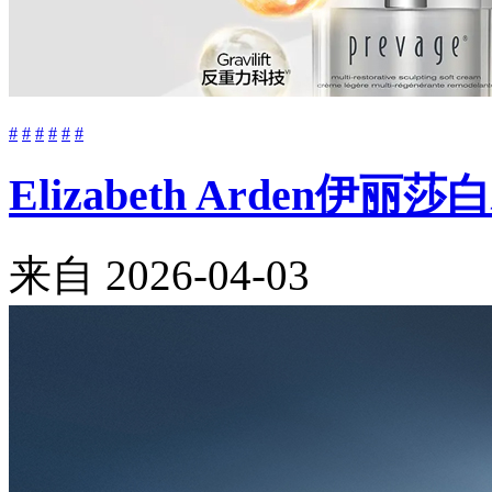
#
#
#
#
#
#
Elizabeth Arde
来自
2026-04-03