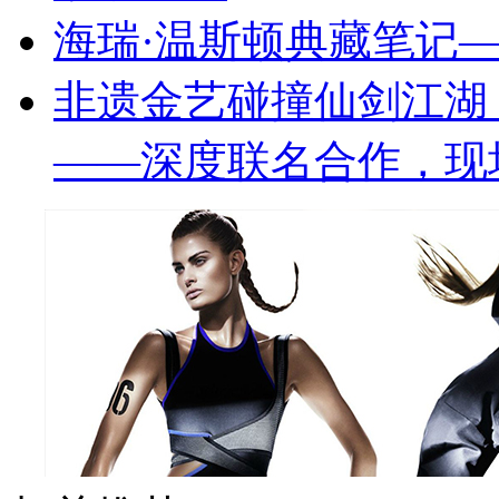
海瑞·温斯顿典藏笔记—
非遗金艺碰撞仙剑江湖 
——深度联名合作，现