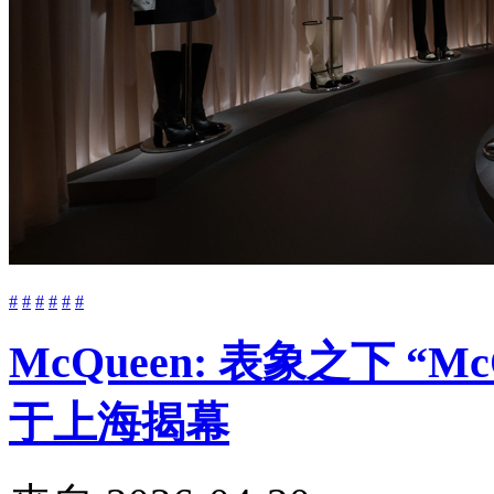
#
#
#
#
#
#
McQueen: 表象之下 “M
于上海揭幕