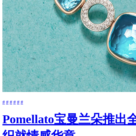
#
#
#
#
#
#
Pomellato宝曼兰朵推
织就情感华章