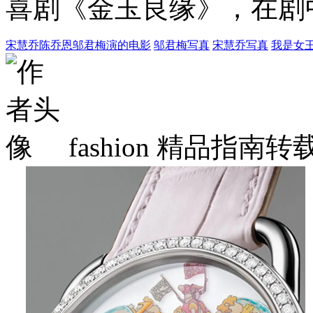
喜剧《金玉良缘》，在剧
宋慧乔陈乔恩邬君梅演的电影
邬君梅写真
宋慧乔写真
我是女
fashion
精品指南转