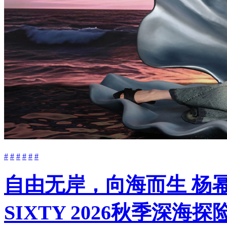
#
#
#
#
#
#
自由无岸，向海而生 杨幂与Be
SIXTY 2026秋季深海