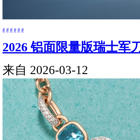
#
#
#
#
#
#
2026 铝面限量版瑞士
来自
2026-03-12