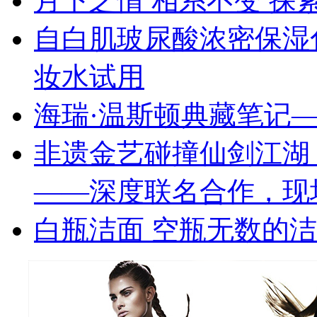
月下之情 相系不变 探索
自白肌玻尿酸浓密保湿
妆水试用
海瑞·温斯顿典藏笔记—
非遗金艺碰撞仙剑江湖 
——深度联名合作，现
白瓶洁面 空瓶无数的