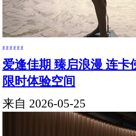
#
#
#
#
#
#
爱逢佳期 臻启浪漫 连卡佛
限时体验空间
来自
2026-05-25