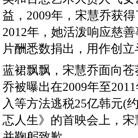
益，2009年，宋慧乔获得
2012年，她活泼响应慈
片酬悉数捐出，用作创立
蓝裙飘飘，宋慧乔面向苍莽
乔被曝出在2009年至20
入等方法逃税25亿韩元(约
忑人生》的首映会上，宋
并鞠躬致歉。