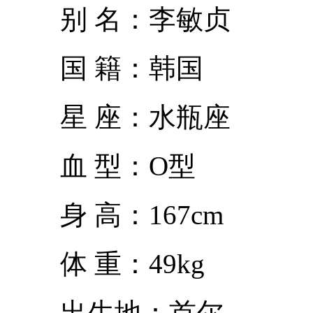
别 名：李敏贞
国 籍：韩国
星 座：水瓶座
血 型：O型
身 高：167cm
体 重：49kg
出生地：首尔