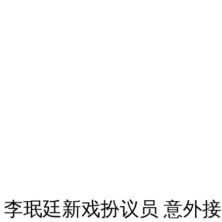
李珉廷新戏扮议员 意外