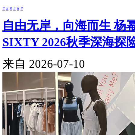
#
#
#
#
#
#
自由无岸，向海而生 杨幂与Be
SIXTY 2026秋季深海
来自
2026-07-10