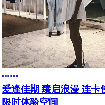
#
#
#
#
#
#
爱逢佳期 臻启浪漫 连卡佛
限时体验空间