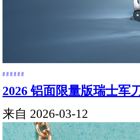
#
#
#
#
#
#
2026 铝面限量版瑞士
来自
2026-03-12