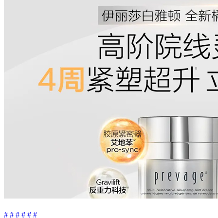
#
#
#
#
#
#