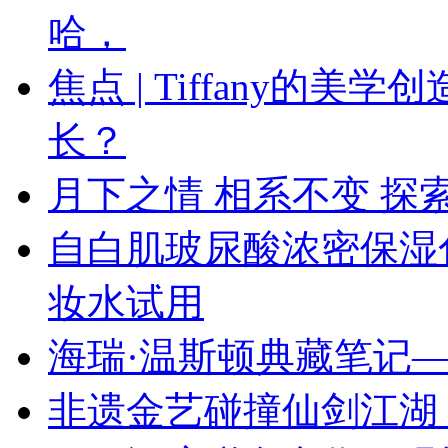
哈，
焦点 | Tiffany的
长？
月下之情 相系不变 探索
自白肌玻尿酸浓密保湿
妆水试用
海瑞·温斯顿典藏笔记—
非遗金艺碰撞仙剑江湖 