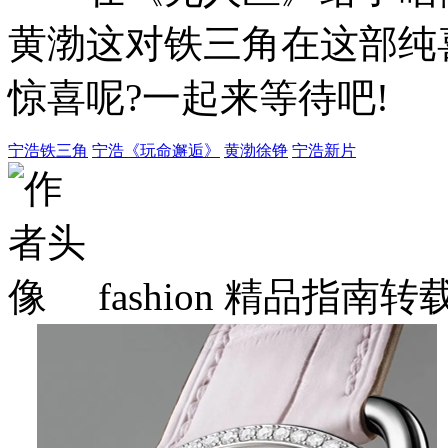
黄渤这对铁三角在这部纯
惊喜呢?一起来等待吧!
宁浩铁三角
宁浩《玩命邂逅》
黄渤徐铮
宁浩新片
fashion
精品指南转