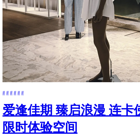
#
#
#
#
#
#
爱逢佳期 臻启浪漫 连卡佛
限时体验空间