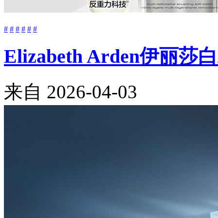
#
#
#
#
#
#
Elizabeth Arde
来自
2026-04-03