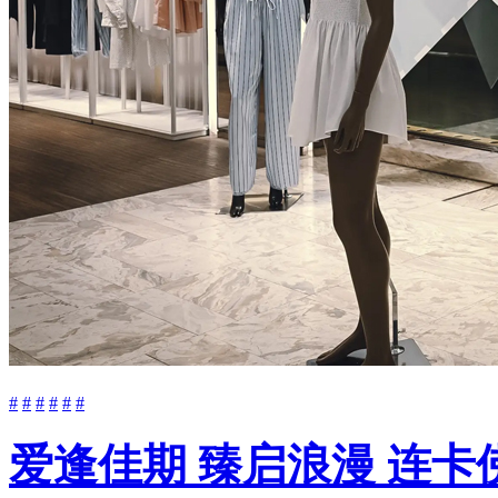
#
#
#
#
#
#
爱逢佳期 臻启浪漫 连卡佛