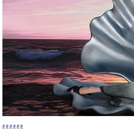
#
#
#
#
#
#