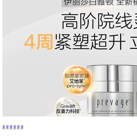
#
#
#
#
#
#