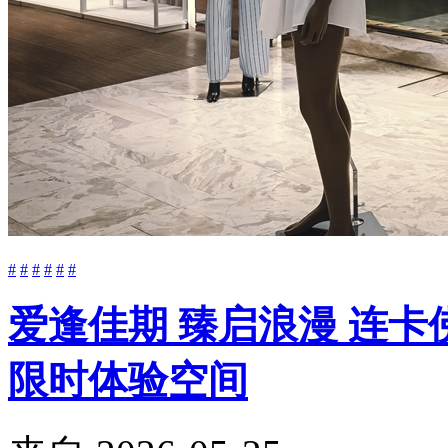
#
#
#
#
#
#
爱逢佳期 臻启浪漫 连卡佛
限时体验空间