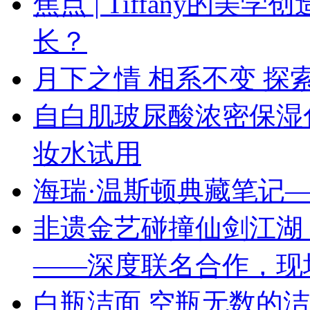
焦点 | Tiffany的
长？
月下之情 相系不变 探索
自白肌玻尿酸浓密保湿
妆水试用
海瑞·温斯顿典藏笔记—
非遗金艺碰撞仙剑江湖 
——深度联名合作，现
白瓶洁面 空瓶无数的