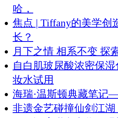
哈，
焦点 | Tiffany的
长？
月下之情 相系不变 探索
自白肌玻尿酸浓密保湿
妆水试用
海瑞·温斯顿典藏笔记—
非遗金艺碰撞仙剑江湖 