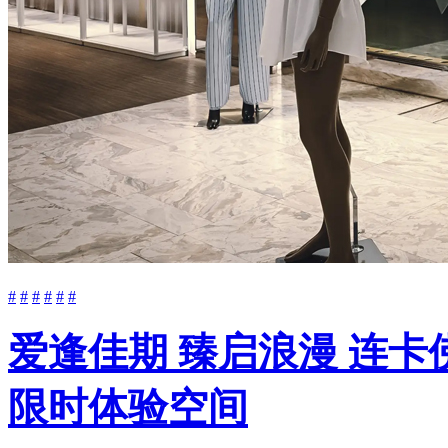
#
#
#
#
#
#
爱逢佳期 臻启浪漫 连卡佛
限时体验空间