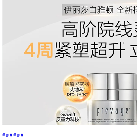
#
#
#
#
#
#