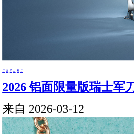
#
#
#
#
#
#
2026 铝面限量版瑞士
来自
2026-03-12