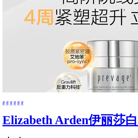
#
#
#
#
#
#
Elizabeth Arde