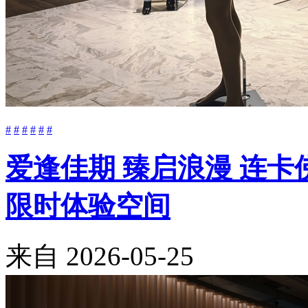
#
#
#
#
#
#
爱逢佳期 臻启浪漫 连卡佛
限时体验空间
来自
2026-05-25