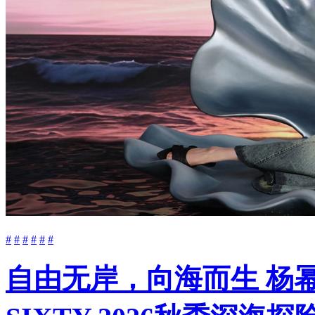
#
#
#
#
#
#
自由无岸，向海而生 杨幂与Be